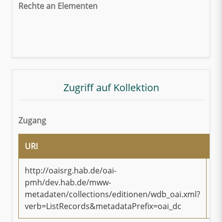
Rechte an Elementen
Zugriff auf Kollektion
Zugang
URI
Ty
http://oaisrg.hab.de/oai-
pmh/dev.hab.de/mww-
On
metadaten/collections/editionen/wdb_oai.xml?
verb=ListRecords&metadataPrefix=oai_dc