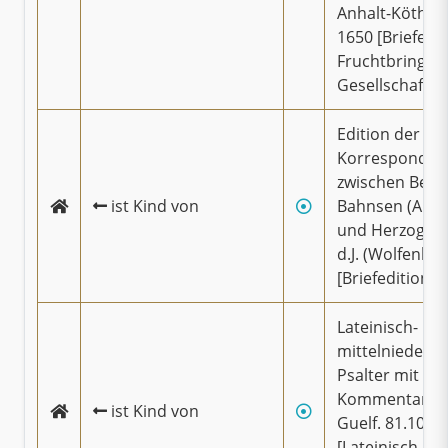
Anhalt-Köthen
1650 [Briefe d
Fruchtbringe
Gesellschaft ]
Edition der
Korresponden
zwischen Bene
ist Kind von
Bahnsen (Ams
und Herzog Au
d.J. (Wolfenbüt
[Briefedition 
Lateinisch-
mittelniederd
Psalter mit
Kommentar Co
ist Kind von
Guelf. 81.10 Au
[Lateinisch-