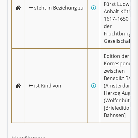
Fürst Ludwigs
steht in Beziehung zu
Anhalt-Köthen
1617–1650 [Bri
der
Fruchtbringe
Gesellschaft ]
Edition der
Korresponden
zwischen
Benedikt Bahn
ist Kind von
(Amsterdam) 
Herzog August 
(Wolfenbüttel)
[Briefedition
Bahnsen]