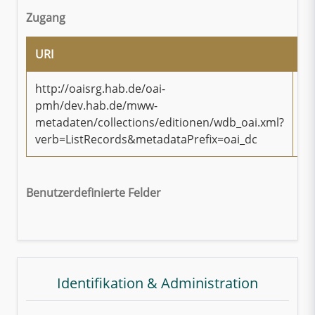
Zugang
URI
Ty
http://oaisrg.hab.de/oai-
pmh/dev.hab.de/mww-
On
metadaten/collections/editionen/wdb_oai.xml?
verb=ListRecords&metadataPrefix=oai_dc
Benutzerdefinierte Felder
Identifikation & Administration